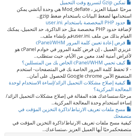
تمكين Gzip لتسريع وقت التحميل
مرحبًا عميلنا العزيز ، Mod_deflate هي وحدة أباتشي يمكن
استخدامها لضغط البيانات باستخدام ضغط gzip...
حدود PHP المخصصة باستخدام .user.ini
لإضافة حدود PHP مخصصة مثل حد الذاكرة، حد التحميل، يمكنك
القيام بذلك من ملف .user.iniقم بإنشاء ملف...
فرض إعادة تعيين كلمة المرور cPanel/WHM
عزيزي العميل ، إن فرض كلمة المرور في خوادم cPanel هو
لأغراض أمنية لعدد معين من الأيام، حيث ستطلب...
كيف تحمي cPanel/WHM الخاص بك من المتسللين؟
- لا تحفظ كلمة المرور الخاصة بك في المتصفحات- استخدم
المتصفح الآمن Google chrome للحصول على أمان...
كيفية إصلاح مشكلات التحميل الزائد/إساءة الاستخدام لوحدة
المعالجة المركزية؟
مرحبًا،ستساعدك هذه المقالة في إصلاح مشكلات التحميل الزائد/
إساءة استخدام وحدة المعالجة المركزية...
مسح ملفات تعريف الارتباط/ذاكرة التخزين المؤقت في
متصفحك
كيفية مسح ملفات تعريف الارتباط/ذاكرة التخزين المؤقت في
متصفحكمرحبًا أيها العميل العزيز ،ستساعدك...