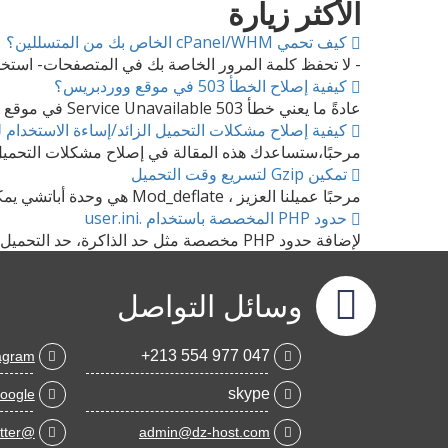
الأكثر زيارة
كيف تحمي cPanel/WHM الخاص بك من المتسللين؟
- لا تحفظ كلمة المرور الخاصة بك في المتصفحات- استخدم المتصفح الآمن e chrome
كيفية إصلاح الخطأ 503 في موقع ووردبريس؟
عادةً ما يعني خطأ 503 Service Unavailable في موقع WordPress أن الخادم الذي يستضيف موقعك غير قادر...
كيفية إصلاح مشكلات التحميل الزائد/إساءة الاستخدام ل
مرحبًا،ستساعدك هذه المقالة في إصلاح مشكلات التحميل ا
تمكين Gzip لتسريع وقت التحميل
مرحبًا عميلنا العزيز ، Mod_deflate هي وحدة أباتشي يمكن استخدامها لضغط البيانات باستخدام ضغط gzip...
حدود PHP المخصصة باستخدام .user.ini
لإضافة حدود PHP مخصصة مثل حد الذاكرة، حد التحميل، يمكنك القيام بذلك من ملف .user.iniقم بإنشاء ملف...
وسائل التواصل
047 977 554 213+
agram
skype
oogle
@twitter
admin@dz-host.com