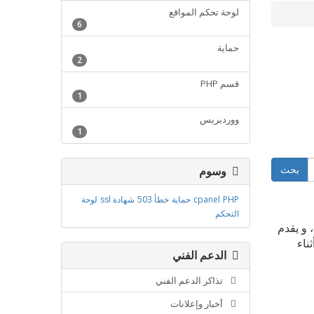
لوحة تحكم المواقع
6
حماية
2
قسم PHP
1
ووردبريس
1
وسوم
PHP
cpanel
حماية
خطأ 503
شهادة ssl
لوحة
التحكم
م خاصة بشروحات عن PHP ، و يقدم
ناء
الدعم الفني
تذاكر الدعم الفني
أخبار وإعلانات